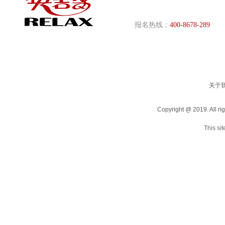
醇这两种造成紧张的激素的分泌，同时可以释放让人
专项训练器械，结构小巧，
感觉轻松的“内啡呔”。 7.保持年轻 经常运动，生
折叠，有的还兼具趣味性。
长激素HGH的分泌增多并可以延缓衰老。 8.储存
摩机：放松肌肉，缓解疼痛
报名热线：
400-8678-289
地
能量 通过跑步，肌肉肝糖原的储存量从350克上升到
小腿肌肉 健身车：锻炼心
600克，同时线粒体的数量也会上升。 9.塑形 跑步
锻炼心肺功能和腿部肌肉及
是
炼腹部和背部肌肉 小型健
铃、弹簧拉力器、健身盘
是小型健身器材，多属专
关于
Copyright @ 2019.
This si