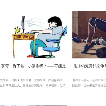
驼背、臀下垂、小腹堆积？——可能是
泡沫轴究竟和拉伸
骨盆后倾
要进行筋
先来看一张图▼圆肩显胖、含胸显矮、探颈像鸡首、
也许有人会问：运动后自
盆骨前倾显肚大、盆骨后倾屁股塌，简单粗暴，但又
筋虽好，但效果通常很短
言之有理。上次主页妞给大家整理了圆肩、驼背、探
到正确彻底的拉伸。有些
颈、这3个影响气质和体型的不良体态。驼背，圆肩，
马。举个例子：如果把肌
头前引=显丑没气质？练这4个动作，让你逆袭气质女
轴的作用就是可以解开毛