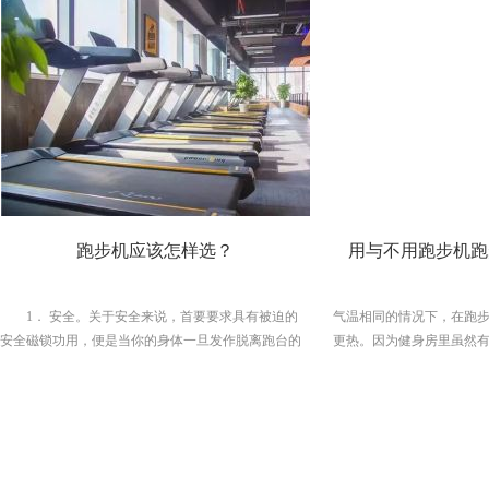
神！（点击蓝字即可查看）今天呢，就来跟大噶聊一
巾拉长。所以不妨先用泡
聊盆骨前倾和后倾的这些事~01你不是翘臀 你是骨盆
沫轴到底在滚什么？早在上
前倾骨盆前倾最明显的就是臀部后凸，腰臀比丶BMI
木质滚筒已作为工具被康复
值和体重都在正常范围，小腹仍旧前凸。一般很瘦但
重量轻、硬度适中的泡沫
是有小肚子、平躺时腰椎离地距离很大、做仰卧起坐
复、运动康复及骨伤康复
腰疼……等，可能就是盆骨前倾。除此之外，挺肚
道，就是1个字：“滚”！
子、撅屁股也是非常明显的骨盆前倾，网上很多翘
底在滚什么？不是很多人所
臀“照骗”都是这样拍出来的。日常生活中很多穿高跟
摩”，其实泡沫轴更重要的
鞋的女孩，经常跷二郎腿也会在不知不觉间出现盆骨
膜？所以，它和肌肉有什
前倾；另外，这也是产后妈妈们最容易get的体态。产
在肌肉外层」的肌筋膜。 
后骨盆前倾的原因：① 怀孕期间，身体分泌松弛素和
筋膜？之前都没怎么听过
跑步机应该怎样选？
用与不用跑步机跑
孕激素，导致盆底肌及盆底韧带松弛无力，无法维持
在外面的，筋膜就是包裹
正常腹内压，保持稳定核心及脊椎正常生理位置。②
结缔组织。大家切过肉的
孕产期由于宝宝在妈妈的肚子里逐渐成长，导致妈妈
个玩意儿。使用泡沫轴有什
1． 安全。关于安全来说，首要要求具有被迫的
气温相同的情况下，在跑
的重心前移，牵拉着骨盆向前偏转，腰椎向前凸出，
收紧肌肉▶ 放松肌肉以减
安全磁锁功用，便是当你的身体一旦发作脱离跑台的
更热。因为健身房里虽然
不仅导致宝妈们出现小肚子现象，而且增加腰椎挤压
强神经肌肉有效性▶
状况，能够敏捷的停止跑带，防止发作严峻的事端。
的身体是原地运动，因此
风险。③ 产褥期由
目前市场出售的跑步机大多数跑步机已经具备了这一
上跑，身体向前移动，会
功用。其次最重要的是自动安全确保，要求跑步机的
点。当然，健身房有空调
马达转速安稳，不会呈现速度骤急骤缓。 2． 跑
跑步，冬天还好，跑步并
步机的继续输出功率：请注意这里是继续输出功率，
跑步机的速度的自由度差
而不是最大输出功率，有一些不良厂商在产品阐明中
吉多健身器材跑步机的速