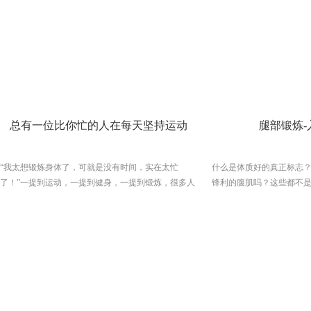
以最大功率来混杂用户。一般输出功率以马力（horse
可以通过按钮调整，但是
power, Hp）标称。一般跑步机一个马力大约可供给
时间比较累，一段时间比
50~60公斤的承载分量，关于一般家庭运用的跑步机，
时候，你会稍微慢一点，
跑步人的体重在100Kg以下，不是长时间不间断的商
点。但是在跑步机上你没
业跑步运用的话，继续输出功率应该在1.5-2.0之间，
机却能把人锻炼得比较能
就能够满足需要了。假如您的体重较重，就需要挑选
在跑步机上累计跑了一千
功率较大的跑步机，一般能够挑选2.75Hp或许更大的
准，在操场上、路上，都能
跑步机。假如你的体重超越140Kg,就请您先选用其他
度跑，标准得不得了，每
总有一位比你忙的人在每天坚持运动
腿部锻炼-
的方法来降低体重，再来进行跑步机练习了。 3．
和乐趣不同。跑步机上，
跑步机的速度范围：一般人们正常走路练习时的速度
在房间里，没有风景可看
在6Km/h左右，跑步练习时的速度在9-11Km/h左右，
视，可以自己带Pad看电
“我太想锻炼身体了，可就是没有时间，实在太忙
什么是体质好的真正标志
因而挑选一台速度范围在0-12Km/h的跑步机就能够满
了。我在跑步机上跑半程
了！”一提到运动，一提到健身，一提到锻炼，很多人
锋利的腹肌吗？这些都不
足家庭
电影看完，很舒服。在路
脱口而出的就是这句话。所以，现在社会，胖子越来
称。 “对称体质”是指所
可以看风景，看其他人跑
越多，许多人归咎为压力大，工作忙，没时间锻炼。
体的任何一个部位或侧面都
但你知道压力巨大、工作超忙的华尔街精英们，他们
实这是一篇有关修长腿的
的身材又是什么状态吗？还记得吗？Facebook创始人
性？之所以提出对称性，
兼CEO扎克伯格曾公开宣布，一年挑战365英里的计划
腿部训练（或者只是做半
顺利完成。跑步，是我们日常接触最多的运动项目，
半身的大小之间造成了可
没有之一，也是最简单的运动，很多人想通过运动调
身体的对称性。没有什么
理身体，增加免疫力，减少疾病产生，然而总是被各
达的上身，有牙签腿的家伙