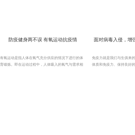
种借口所干扰。事实上，比你忙得多的人都在运动，
部训练，你将开始一条很
你怎么总是给自己的“懒惰”找借口？总有一个比你忙
种训练将比以往任何时候
的人在坚持运动！当你真正爱上健身后，你会发现它
到了成果，您将会继续坚持
不仅仅是减肥塑形，更应该成为生活中不可缺少的一
说说腿部的解剖结构，它
部分，是一种爱好，如影随形。讲真，没有什么能比
以及腿部每个区域的一些
健身给你的爱来的缓缓慢慢却又源源不绝。忙碌并不
腿变成大树干。直肌功能
防疫健身两不误 有氧运动抗疫情
面对病毒入侵，增
是懒惰的借口，因为锻炼真的不需要你花太多时间。
曲。位置：插入臀部，然
你流的每一滴汗，都是你对抗岁月的子弹!人生恰如运
后重新插入膝盖。练习：
动，说到底不就是你一个人的事？没有伙伴，也没有
伸展。位置：在四边形的外
有氧运动是指人体在氧气充分供应的情况下进行的体
免疫力就是我们与生俱来
对手，你要修炼的是自己，要超越的也是自己。图文
在膝盖处重新插入。演习
育锻炼。即在运动过程中，人体吸入的氧气与需求相
体质和免疫力、保持良好
来源于网络，如侵联系小编删除
伸髋关节并弯曲膝盖。位
等，达到生理上的平衡状态。简单来说，有氧运动是
和病毒的重要手段和措施
指强度低且富韵律性的运动，其运动时间较长（约30
方面，提高免疫力才是少
分钟或以上），运动强度在中等或中上的程度（最大
人体自身免疫力，通过运
心率值的60%至80%）。PK17商用跑步机第一点：预
系统性工程，不仅包括健
防肥胖有氧运动在预防肥胖、进行减肥等方面都是极
括平常的户外运动，日常
有好处的。因为有氧运动需要消耗大量的热量，所以
式，精神心情甚至气候因
我们在进行运动的时候，可以帮助我们有效杜绝肥
事半功倍的健身效果，就
胖，还可以有效进行减肥，从而帮助我们拥有苗条。
配合和协调健身运动。增
我们平常可以多多参与各种竞技类运动，多多参与慢
起：1、保证全面均衡的营
跑、瑜伽、竞走、散步、登山等运动，这些运动可以
需的营养以及微量元素的需