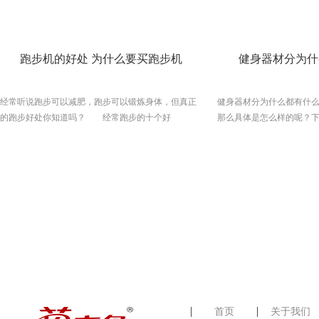
帮助我们预防肥胖，还可以帮助我们进行减肥，让我
循环系统运作，血液与体
们维持苗条。第二点：提高心肺功能为什么我们需要
递全身，同时人体的排毒功
有氧运动？因为有氧运动对于我们提高心肺功能是极
结合，平时注意加强身体
有作用的。因为有氧运动对于提高心脏的健康和肺活
邪不可干，有一个强劲的
跑步机的好处 为什么要买跑步机
健身器材分为什
量都具有作用。而且，如果我们可以提高肺活量，就
4、正值春节节假日期间避
可以帮助我们的血液增加质量，最后帮助我们具有健
康。心肺功能对于身体的健康是非常具有作用的。所
经常听说跑步可以减肥，跑步可以锻炼身体，但真正
健身器材分为什么都有什
以归根到底，请多多参与有氧运动吧。第三点：增加
的跑步好处你知道吗？ 经常跑步的十个好
那么具体是怎么样的呢？
体力有氧运动对于我们提高体力是具有一定的作用
处： 1.提高睡眠质量 通过跑步，大脑的供血、供
各式各样的健身器材走进
的。因为有氧运动对于提高肌肉
氧量可以提升25%，这样夜晚的睡眠质量也会跟着提
现在我们就来进行大致的
高。 2.“通风”作用 在跑步的过程中，肺部的容量
器材的类型大致分为三个种
平均从5.8升上升到6.2升，同时，血液中氧气的携带量
健身器械：即可以锻炼到
也会大大增加。 3.“泵”力大增 运动中，心脏跳动
2、局部性健身器械：可以
的频率和功效都大大提高，心跳、血压和血管壁的弹
器材。 3、小型健身器械
性也随着升高。 4.促进健康 跑步可以促进白血球
材，选择健身器材就要选好
和热原质的生成，它们能够消除我们体内很多病毒和
例：
细菌。 5.保持稳固 经常慢跑练习，肌腱、韧带和
综合训练器，可以锻炼到
关节的抗损伤能力会有所加强，减少运动损伤的几
房都是可以看到的器材，
率。同时，皮肤、肌肉和结缔组织也可以变得更加牢
积较大，功能较全，价格
固。 6.消除紧张感 慢跑可以抑制肾上腺素和皮质
中心及机关或学校健身房使
首页
关于我们