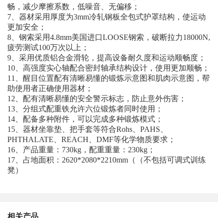
畅，减少摩擦系数，低噪音、无偏移；
7、器材采用厚度为3mm冷轧钢板全包式护罩结构，使运动
更加安全；
8、钢索采用4.8mm美国进口LOOSE钢索，破断拉力18000N,
疲劳测试100万次以上；
9、采用优质铝合金滑轮，提高设备耐久度和运动顺畅度；
10、高强度实心轴配合密封轴承结构设计，使用更加顺畅；
11、醒目位置配有清晰易懂的锻炼示意图和肌肉示意图，帮
助使用者正确使用器材；
12、配有清晰易懂的安全警示标志，防止意外伤害；
13、分组式配重铁允许六位锻炼者同时使用；
14、配备多种附件，可以完成多种锻炼模式；
15、器材坐靠垫、把手套等符合Rohs、PAHS、
PHTHALATE、REACH、DMF等化学物质要求；
16、产品重量：730kg，配重重量：230kg；
17、占地面积：2620*2080*2210mm（（不包括可调式训练
凳）
相关产品