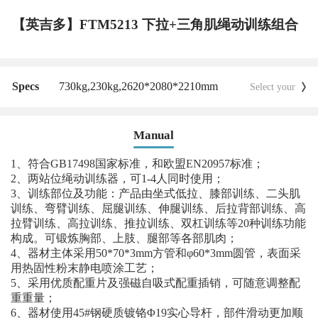
【英吉多】FTM5213 下拉+三角肌绳动训练组合
Specs
730kg,
230kg,
2620*2080*2210mm
Select your
Manual
1、符合GB17498国家标准，和欧盟EN20957标准；
2、两站位绳动训练器，可1-4人同时使用；
3、训练部位及功能：产品由坐式低拉、膝部训练、二头肌
训练、弯臂训练、屈腿训练、伸腿训练、后拉背部训练、高
拉臂训练、高拉训练、推拉训练、双杠训练等20种训练功能
构成。可锻炼胸部、上肢、腿部等各部肌肉；
4、器材主体采用50*70*3mm方管和φ60*3mm圆管，表面采
用热固性粉末静电喷涂工艺；
5、采用优质配重片及强磁自吸式配重插销，可随意调整配
重重量；
6、器材使用45#钢硬质镀铬Φ19实心导杆，部件滑动更加顺