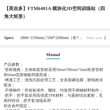
【英吉多】FTM6401A 模块化3D空间训练站（四
角大矩形）
Specs
2800~3330mm,
7100*3200mm（长*宽）,
800kg
Select your
Manual
产品参数：
·管材规格：主体框架管材采用50mm*80mm*3mm矩形管材
和6mm优质钢板焊接而成；
·烤漆工艺：浸泡式前处理工艺，全表面磷化膜，静电粉末
喷涂；
·不锈钢件：所有标准件、螺栓、均使用不锈钢材料制作；
·把手：把手套采用高强度TPR材料，与基材结合紧密，无
相对转动，把手套顶端采用
铝合金件固定；